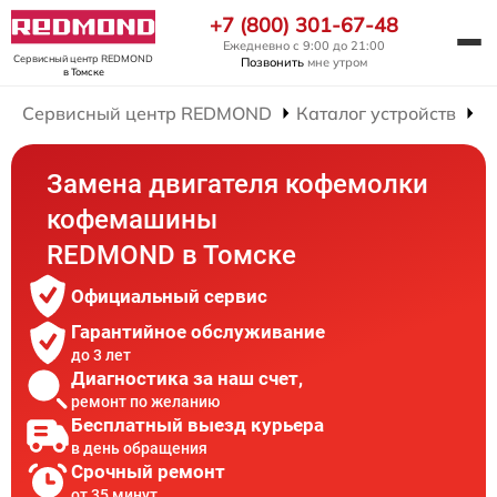
+7 (800) 301-67-48
Ежедневно с 9:00 до 21:00
Сервисный центр REDMOND
Позвонить
мне утром
в Томске
Сервисный центр REDMOND
Каталог устройств
Р
Замена двигателя кофемолки
кофемашины
REDMOND в Томске
Официальный сервис
Гарантийное обслуживание
до 3 лет
Диагностика за наш счет,
ремонт по желанию
Бесплатный выезд курьера
в день обращения
Срочный ремонт
от 35 минут