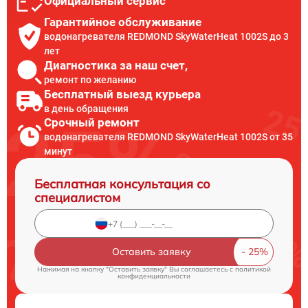
Официальный сервис
Гарантийное обслуживание
водонагревателя REDMOND SkyWaterHeat 1002S до 3
лет
Диагностика за наш счет,
ремонт по желанию
Бесплатный выезд курьера
в день обращения
Срочный ремонт
водонагревателя REDMOND SkyWaterHeat 1002S от 35
минут
Бесплатная консультация со
специалистом
Оставить заявку
Нажимая на кнопку "Оставить заявку" Вы соглашаетесь c
политикой
конфиденциальности